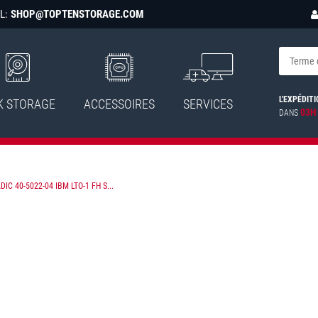
L:
SHOP@TOPTENSTORAGE.COM
L'EXPÉDITI
K STORAGE
ACCESSOIRES
SERVICES
03H
DANS
DIC 40-5022-04 IBM LTO-1 FH S...