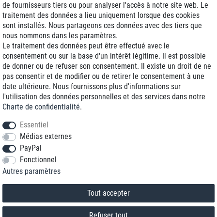
de fournisseurs tiers ou pour analyser l'accès à notre site web. Le
traitement des données a lieu uniquement lorsque des cookies
Livraison J+1
sont installés. Nous partageons ces données avec des tiers que
Frais d'expédition réduits
nous nommons dans les paramètres.
Le traitement des données peut être effectué avec le
Reconditionnée avec garantie
consentement ou sur la base d'un intérêt légitime. Il est possible
de donner ou de refuser son consentement. Il existe un droit de ne
pas consentir et de modifier ou de retirer le consentement à une
date ultérieure. Nous fournissons plus d'informations sur
+33 1 70 99 07 94 *
l'utilisation des données personnelles et des services dans notre
Charte de confidentialité
.
shop@toptenstorage.com
Essentiel
Médias externes
PayPal
* Vous pouvez nous joindre aux tarifs locaux du lundi au vendredi de 9h à 18h.
Fonctionnel
Tous les prix incluent la TVA et la livraison
Autres paramètres
© 2018 TOP TEN Computervertrieb GmbH
Tous droits réservés.
powered by
createyourtemplate
Tout accepter
Refuser tout