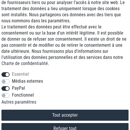
de fournisseurs tiers ou pour analyser l'accès à notre site web. Le
traitement des données a lieu uniquement lorsque des cookies
Livraison J+1
sont installés. Nous partageons ces données avec des tiers que
Frais d'expédition réduits
nous nommons dans les paramètres.
Le traitement des données peut être effectué avec le
Reconditionnée avec garantie
consentement ou sur la base d'un intérêt légitime. Il est possible
de donner ou de refuser son consentement. Il existe un droit de ne
pas consentir et de modifier ou de retirer le consentement à une
date ultérieure. Nous fournissons plus d'informations sur
+33 1 70 99 07 94 *
l'utilisation des données personnelles et des services dans notre
Charte de confidentialité
.
shop@toptenstorage.com
Essentiel
Médias externes
PayPal
* Vous pouvez nous joindre aux tarifs locaux du lundi au vendredi de 9h à 18h.
Fonctionnel
Tous les prix incluent la TVA et la livraison
Autres paramètres
© 2018 TOP TEN Computervertrieb GmbH
Tous droits réservés.
powered by
createyourtemplate
Tout accepter
Refuser tout