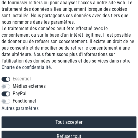
de fournisseurs tiers ou pour analyser l'accès à notre site web. Le
traitement des données a lieu uniquement lorsque des cookies
Livraison J+1
sont installés. Nous partageons ces données avec des tiers que
Frais d'expédition réduits
nous nommons dans les paramètres.
Le traitement des données peut être effectué avec le
Reconditionnée avec garantie
consentement ou sur la base d'un intérêt légitime. Il est possible
de donner ou de refuser son consentement. Il existe un droit de ne
pas consentir et de modifier ou de retirer le consentement à une
date ultérieure. Nous fournissons plus d'informations sur
+33 1 70 99 07 94 *
l'utilisation des données personnelles et des services dans notre
Charte de confidentialité
.
shop@toptenstorage.com
Essentiel
Médias externes
PayPal
* Vous pouvez nous joindre aux tarifs locaux du lundi au vendredi de 9h à 18h.
Fonctionnel
Tous les prix incluent la TVA et la livraison
Autres paramètres
© 2018 TOP TEN Computervertrieb GmbH
Tous droits réservés.
powered by
createyourtemplate
Tout accepter
Refuser tout