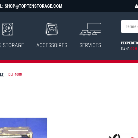
L:
SHOP@TOPTENSTORAGE.COM
L'EXPÉDITI
K STORAGE
ACCESSOIRES
SERVICES
02H
DANS
DLT
DLT 4000