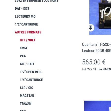
3592 ENTERPRISE SOLUTIONS
DAT - DDS
LECTEURS MO
1/2" CARTRIDGE
AUTRES FORMATS
DLT / SDLT
Quantum TH5XD-H
8MM
Lecteur 20GB 40
VXA
565,00 €
AIT / SAIT
incl. TVA / Prix net
474,7
1/2" OPEN REEL
1/4" CARTRIDGE
SLR / QIC
MAGSTAR
TRAVAN