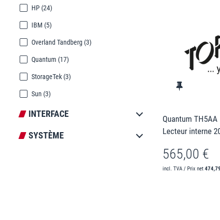
HP
(24)
IBM
(5)
Overland Tandberg
(3)
Quantum
(17)
StorageTek
(3)
Sun
(3)
INTERFACE
Quantum TH5AA 
Lecteur interne 
SYSTÈME
565,00 €
incl. TVA / Prix net
474,7