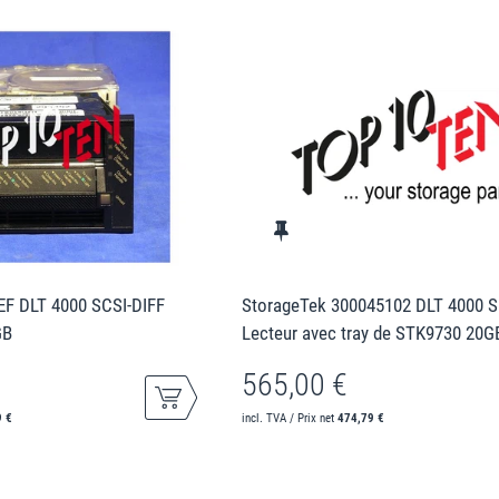
F DLT 4000 SCSI-DIFF
StorageTek 300045102 DLT 4000 S
GB
Lecteur avec tray de STK9730 20
565,00 €
9 €
incl. TVA / Prix net
474,79 €