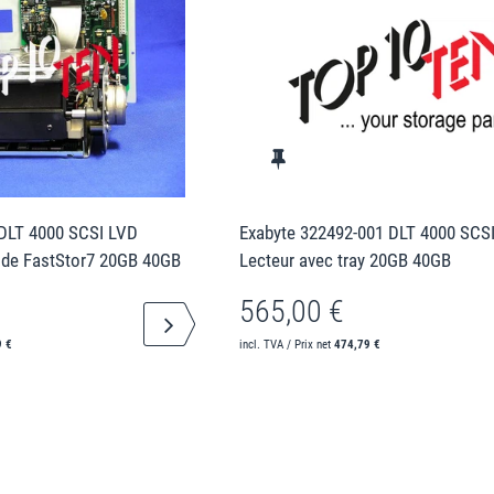
 DLT 4000 SCSI LVD
Exabyte 322492-001 DLT 4000 SCS
y de FastStor7 20GB 40GB
Lecteur avec tray 20GB 40GB
565,00 €
9 €
incl. TVA / Prix net
474,79 €