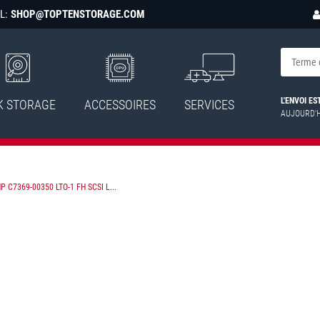
L:
SHOP@TOPTENSTORAGE.COM
L'ENVOI E
K STORAGE
ACCESSOIRES
SERVICES
AUJOURD'
P C7369-00350 LTO-1 FH SCSI L...