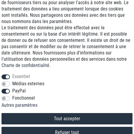
de fournisseurs tiers ou pour analyser l'accès à notre site web. Le
traitement des données a lieu uniquement lorsque des cookies
Livraison J+1
sont installés. Nous partageons ces données avec des tiers que
Frais d'expédition réduits
nous nommons dans les paramètres.
Le traitement des données peut être effectué avec le
Reconditionnée avec garantie
consentement ou sur la base d'un intérêt légitime. Il est possible
de donner ou de refuser son consentement. Il existe un droit de ne
pas consentir et de modifier ou de retirer le consentement à une
date ultérieure. Nous fournissons plus d'informations sur
+33 1 70 99 07 94 *
l'utilisation des données personnelles et des services dans notre
Charte de confidentialité
.
shop@toptenstorage.com
Essentiel
Médias externes
PayPal
* Vous pouvez nous joindre aux tarifs locaux du lundi au vendredi de 9h à 18h.
Fonctionnel
Tous les prix incluent la TVA et la livraison
Autres paramètres
© 2018 TOP TEN Computervertrieb GmbH
Tous droits réservés.
powered by
createyourtemplate
Tout accepter
Refuser tout