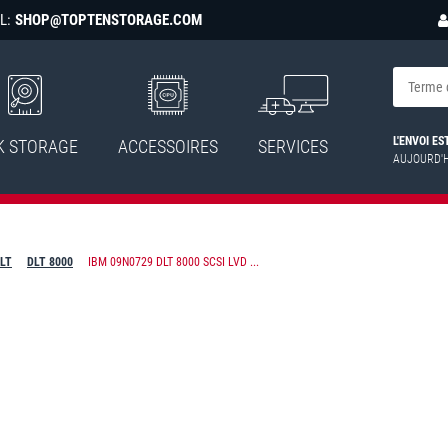
L:
SHOP@TOPTENSTORAGE.COM
L'ENVOI E
K STORAGE
ACCESSOIRES
SERVICES
AUJOURD'
DLT
DLT 8000
IBM 09N0729 DLT 8000 SCSI LVD ...