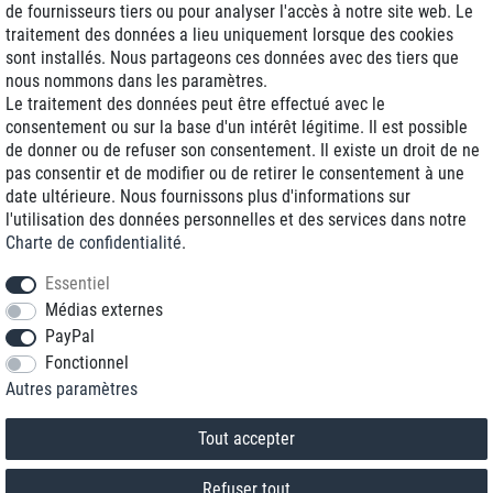
de fournisseurs tiers ou pour analyser l'accès à notre site web. Le
traitement des données a lieu uniquement lorsque des cookies
Livraison J+1
sont installés. Nous partageons ces données avec des tiers que
Frais d'expédition réduits
nous nommons dans les paramètres.
Le traitement des données peut être effectué avec le
Reconditionnée avec garantie
consentement ou sur la base d'un intérêt légitime. Il est possible
de donner ou de refuser son consentement. Il existe un droit de ne
pas consentir et de modifier ou de retirer le consentement à une
date ultérieure. Nous fournissons plus d'informations sur
+33 1 70 99 07 94 *
l'utilisation des données personnelles et des services dans notre
Charte de confidentialité
.
shop@toptenstorage.com
Essentiel
Médias externes
PayPal
* Vous pouvez nous joindre aux tarifs locaux du lundi au vendredi de 9h à 18h.
Fonctionnel
Tous les prix incluent la TVA et la livraison
Autres paramètres
© 2018 TOP TEN Computervertrieb GmbH
Tous droits réservés.
powered by
createyourtemplate
Tout accepter
Refuser tout