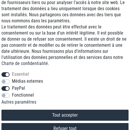
de fournisseurs tiers ou pour analyser l'accès à notre site web. Le
traitement des données a lieu uniquement lorsque des cookies
Livraison J+1
sont installés. Nous partageons ces données avec des tiers que
Frais d'expédition réduits
nous nommons dans les paramètres.
Le traitement des données peut être effectué avec le
Reconditionnée avec garantie
consentement ou sur la base d'un intérêt légitime. Il est possible
de donner ou de refuser son consentement. Il existe un droit de ne
pas consentir et de modifier ou de retirer le consentement à une
date ultérieure. Nous fournissons plus d'informations sur
+33 1 70 99 07 94 *
l'utilisation des données personnelles et des services dans notre
Charte de confidentialité
.
shop@toptenstorage.com
Essentiel
Médias externes
PayPal
* Vous pouvez nous joindre aux tarifs locaux du lundi au vendredi de 9h à 18h.
Fonctionnel
Tous les prix incluent la TVA et la livraison
Autres paramètres
© 2018 TOP TEN Computervertrieb GmbH
Tous droits réservés.
powered by
createyourtemplate
Tout accepter
Refuser tout