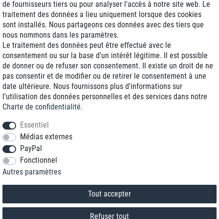
de fournisseurs tiers ou pour analyser l'accès à notre site web. Le
traitement des données a lieu uniquement lorsque des cookies
Livraison J+1
sont installés. Nous partageons ces données avec des tiers que
Frais d'expédition réduits
nous nommons dans les paramètres.
Le traitement des données peut être effectué avec le
Reconditionnée avec garantie
consentement ou sur la base d'un intérêt légitime. Il est possible
de donner ou de refuser son consentement. Il existe un droit de ne
pas consentir et de modifier ou de retirer le consentement à une
date ultérieure. Nous fournissons plus d'informations sur
+33 1 70 99 07 94 *
l'utilisation des données personnelles et des services dans notre
Charte de confidentialité
.
shop@toptenstorage.com
Essentiel
Médias externes
PayPal
* Vous pouvez nous joindre aux tarifs locaux du lundi au vendredi de 9h à 18h.
Fonctionnel
Tous les prix incluent la TVA et la livraison
Autres paramètres
© 2018 TOP TEN Computervertrieb GmbH
Tous droits réservés.
powered by
createyourtemplate
Tout accepter
Refuser tout