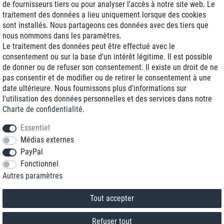
de fournisseurs tiers ou pour analyser l'accès à notre site web. Le
traitement des données a lieu uniquement lorsque des cookies
Livraison J+1
sont installés. Nous partageons ces données avec des tiers que
Frais d'expédition réduits
nous nommons dans les paramètres.
Le traitement des données peut être effectué avec le
Reconditionnée avec garantie
consentement ou sur la base d'un intérêt légitime. Il est possible
de donner ou de refuser son consentement. Il existe un droit de ne
pas consentir et de modifier ou de retirer le consentement à une
date ultérieure. Nous fournissons plus d'informations sur
+33 1 70 99 07 94 *
l'utilisation des données personnelles et des services dans notre
Charte de confidentialité
.
shop@toptenstorage.com
Essentiel
Médias externes
PayPal
* Vous pouvez nous joindre aux tarifs locaux du lundi au vendredi de 9h à 18h.
Fonctionnel
Tous les prix incluent la TVA et la livraison
Autres paramètres
© 2018 TOP TEN Computervertrieb GmbH
Tous droits réservés.
powered by
createyourtemplate
Tout accepter
Refuser tout