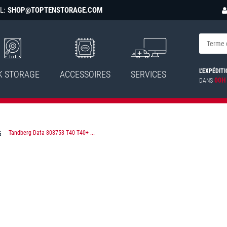
L:
SHOP@TOPTENSTORAGE.COM
L'EXPÉDITI
K STORAGE
ACCESSOIRES
SERVICES
00H
DANS
s
Tandberg Data 808753 T40 T40+ ...