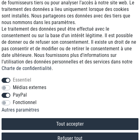
de fournisseurs tiers ou pour analyser l'accès à notre site web. Le
traitement des données a lieu uniquement lorsque des cookies
Livraison J+1
sont installés. Nous partageons ces données avec des tiers que
Frais d'expédition réduits
nous nommons dans les paramètres.
Le traitement des données peut être effectué avec le
Reconditionnée avec garantie
consentement ou sur la base d'un intérêt légitime. Il est possible
de donner ou de refuser son consentement. Il existe un droit de ne
pas consentir et de modifier ou de retirer le consentement à une
date ultérieure. Nous fournissons plus d'informations sur
+33 1 70 99 07 94 *
l'utilisation des données personnelles et des services dans notre
Charte de confidentialité
.
shop@toptenstorage.com
Essentiel
Médias externes
PayPal
* Vous pouvez nous joindre aux tarifs locaux du lundi au vendredi de 9h à 18h.
Fonctionnel
Tous les prix incluent la TVA et la livraison
Autres paramètres
© 2018 TOP TEN Computervertrieb GmbH
Tous droits réservés.
powered by
createyourtemplate
Tout accepter
Refuser tout