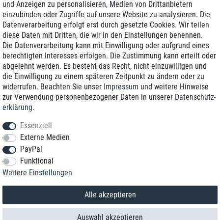
und Anzeigen zu personalisieren, Medien von Drittanbietern
einzubinden oder Zugriffe auf unsere Website zu analysieren. Die
Zustellung am nächsten Werktag
Datenverarbeitung erfolgt erst durch gesetzte Cookies. Wir teilen
Günstiger Versand
diese Daten mit Dritten, die wir in den Einstellungen benennen.
Die Datenverarbeitung kann mit Einwilligung oder aufgrund eines
Generalüberholt mit Garantie
berechtigten Interesses erfolgen. Die Zustimmung kann erteilt oder
abgelehnt werden. Es besteht das Recht, nicht einzuwilligen und
die Einwilligung zu einem späteren Zeitpunkt zu ändern oder zu
widerrufen. Beachten Sie unser
Impressum
und weitere Hinweise
+49 8989 96160*
zur Verwendung personenbezogener Daten in unserer
Daten­schutz­
erklärung
.
shop@toptenstorage.com
Essenziell
Externe Medien
PayPal
*Sie erreichen uns zum Ortstarif von Montag bis Freitag von 9 Uhr - 18 Uhr.
Funktional
Alle Preise inkl. MwSt. und zzgl. Versand
Weitere Einstellungen
© 2018 TOP TEN Computervertrieb GmbH
Alle Rechte vorbehalten.
powered by
createyourtemplate
Alle akzeptieren
Auswahl akzeptieren