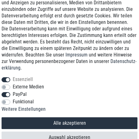
und Anzeigen zu personalisieren, Medien von Drittanbietern
einzubinden oder Zugriffe auf unsere Website zu analysieren. Die
Zustellung am nächsten Werktag
Datenverarbeitung erfolgt erst durch gesetzte Cookies. Wir teilen
Günstiger Versand
diese Daten mit Dritten, die wir in den Einstellungen benennen.
Die Datenverarbeitung kann mit Einwilligung oder aufgrund eines
Generalüberholt mit Garantie
berechtigten Interesses erfolgen. Die Zustimmung kann erteilt oder
abgelehnt werden. Es besteht das Recht, nicht einzuwilligen und
die Einwilligung zu einem späteren Zeitpunkt zu ändern oder zu
widerrufen. Beachten Sie unser
Impressum
und weitere Hinweise
+49 8989 96160*
zur Verwendung personenbezogener Daten in unserer
Daten­schutz­
erklärung
.
shop@toptenstorage.com
Essenziell
Externe Medien
PayPal
*Sie erreichen uns zum Ortstarif von Montag bis Freitag von 9 Uhr - 18 Uhr.
Funktional
Alle Preise inkl. MwSt. und zzgl. Versand
Weitere Einstellungen
© 2018 TOP TEN Computervertrieb GmbH
Alle Rechte vorbehalten.
powered by
createyourtemplate
Alle akzeptieren
Auswahl akzeptieren