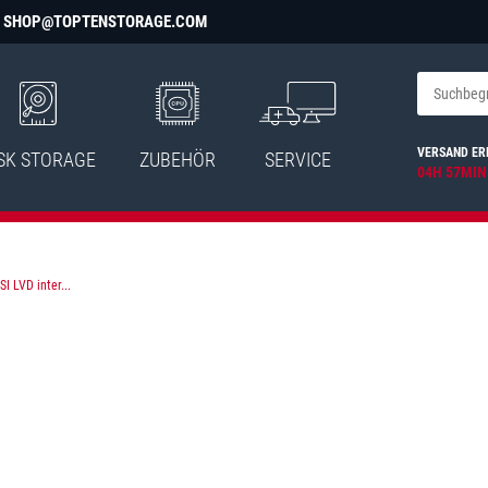
SHOP@TOPTENSTORAGE.COM
VERSAND ER
SK STORAGE
ZUBEHÖR
SERVICE
04H 57MIN
 LVD inter...