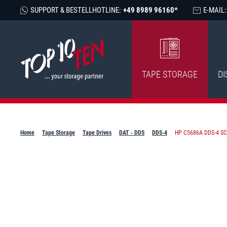
SUPPORT & BESTELLHOTLINE:
+49 8989 96160*
E-MAIL:
TAPE STORAGE
DI
Home
Tape Storage
Tape Drives
DAT - DDS
DDS-4
HP C5686A DDS-4 SCSI