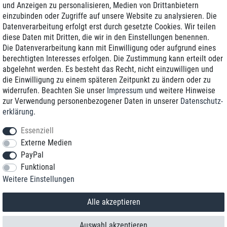
und Anzeigen zu personalisieren, Medien von Drittanbietern
einzubinden oder Zugriffe auf unsere Website zu analysieren. Die
Zustellung am nächsten Werktag
Datenverarbeitung erfolgt erst durch gesetzte Cookies. Wir teilen
Günstiger Versand
diese Daten mit Dritten, die wir in den Einstellungen benennen.
Die Datenverarbeitung kann mit Einwilligung oder aufgrund eines
Generalüberholt mit Garantie
berechtigten Interesses erfolgen. Die Zustimmung kann erteilt oder
abgelehnt werden. Es besteht das Recht, nicht einzuwilligen und
die Einwilligung zu einem späteren Zeitpunkt zu ändern oder zu
widerrufen. Beachten Sie unser
Impressum
und weitere Hinweise
+49 8989 96160*
zur Verwendung personenbezogener Daten in unserer
Daten­schutz­
erklärung
.
shop@toptenstorage.com
Essenziell
Externe Medien
PayPal
*Sie erreichen uns zum Ortstarif von Montag bis Freitag von 9 Uhr - 18 Uhr.
Funktional
Alle Preise inkl. MwSt. und zzgl. Versand
Weitere Einstellungen
© 2018 TOP TEN Computervertrieb GmbH
Alle Rechte vorbehalten.
powered by
createyourtemplate
Alle akzeptieren
Auswahl akzeptieren