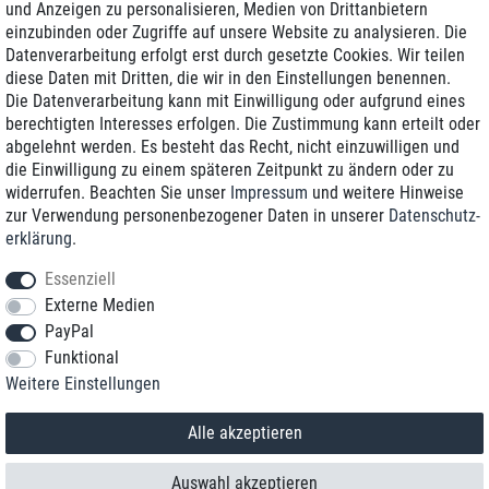
und Anzeigen zu personalisieren, Medien von Drittanbietern
einzubinden oder Zugriffe auf unsere Website zu analysieren. Die
Zustellung am nächsten Werktag
Datenverarbeitung erfolgt erst durch gesetzte Cookies. Wir teilen
Günstiger Versand
diese Daten mit Dritten, die wir in den Einstellungen benennen.
Die Datenverarbeitung kann mit Einwilligung oder aufgrund eines
Generalüberholt mit Garantie
berechtigten Interesses erfolgen. Die Zustimmung kann erteilt oder
abgelehnt werden. Es besteht das Recht, nicht einzuwilligen und
die Einwilligung zu einem späteren Zeitpunkt zu ändern oder zu
widerrufen. Beachten Sie unser
Impressum
und weitere Hinweise
+49 8989 96160*
zur Verwendung personenbezogener Daten in unserer
Daten­schutz­
erklärung
.
shop@toptenstorage.com
Essenziell
Externe Medien
PayPal
*Sie erreichen uns zum Ortstarif von Montag bis Freitag von 9 Uhr - 18 Uhr.
Funktional
Alle Preise inkl. MwSt. und zzgl. Versand
Weitere Einstellungen
© 2018 TOP TEN Computervertrieb GmbH
Alle Rechte vorbehalten.
powered by
createyourtemplate
Alle akzeptieren
Auswahl akzeptieren