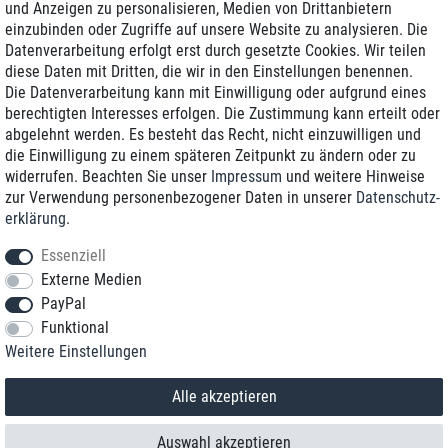
und Anzeigen zu personalisieren, Medien von Drittanbietern
einzubinden oder Zugriffe auf unsere Website zu analysieren. Die
Zustellung am nächsten Werktag
Datenverarbeitung erfolgt erst durch gesetzte Cookies. Wir teilen
Günstiger Versand
diese Daten mit Dritten, die wir in den Einstellungen benennen.
Die Datenverarbeitung kann mit Einwilligung oder aufgrund eines
Generalüberholt mit Garantie
berechtigten Interesses erfolgen. Die Zustimmung kann erteilt oder
abgelehnt werden. Es besteht das Recht, nicht einzuwilligen und
die Einwilligung zu einem späteren Zeitpunkt zu ändern oder zu
widerrufen. Beachten Sie unser
Impressum
und weitere Hinweise
+49 8989 96160*
zur Verwendung personenbezogener Daten in unserer
Daten­schutz­
erklärung
.
shop@toptenstorage.com
Essenziell
Externe Medien
PayPal
*Sie erreichen uns zum Ortstarif von Montag bis Freitag von 9 Uhr - 18 Uhr.
Funktional
Alle Preise inkl. MwSt. und zzgl. Versand
Weitere Einstellungen
© 2018 TOP TEN Computervertrieb GmbH
Alle Rechte vorbehalten.
powered by
createyourtemplate
Alle akzeptieren
Auswahl akzeptieren