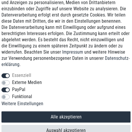
und Anzeigen zu personalisieren, Medien von Drittanbietern
einzubinden oder Zugriffe auf unsere Website zu analysieren. Die
Zustellung am nächsten Werktag
Datenverarbeitung erfolgt erst durch gesetzte Cookies. Wir teilen
Günstiger Versand
diese Daten mit Dritten, die wir in den Einstellungen benennen.
Die Datenverarbeitung kann mit Einwilligung oder aufgrund eines
Generalüberholt mit Garantie
berechtigten Interesses erfolgen. Die Zustimmung kann erteilt oder
abgelehnt werden. Es besteht das Recht, nicht einzuwilligen und
die Einwilligung zu einem späteren Zeitpunkt zu ändern oder zu
widerrufen. Beachten Sie unser
Impressum
und weitere Hinweise
+49 8989 96160*
zur Verwendung personenbezogener Daten in unserer
Daten­schutz­
erklärung
.
shop@toptenstorage.com
Essenziell
Externe Medien
PayPal
*Sie erreichen uns zum Ortstarif von Montag bis Freitag von 9 Uhr - 18 Uhr.
Funktional
Alle Preise inkl. MwSt. und zzgl. Versand
Weitere Einstellungen
© 2018 TOP TEN Computervertrieb GmbH
Alle Rechte vorbehalten.
powered by
createyourtemplate
Alle akzeptieren
Auswahl akzeptieren