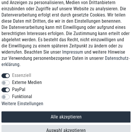
und Anzeigen zu personalisieren, Medien von Drittanbietern
einzubinden oder Zugriffe auf unsere Website zu analysieren. Die
Zustellung am nächsten Werktag
Datenverarbeitung erfolgt erst durch gesetzte Cookies. Wir teilen
Günstiger Versand
diese Daten mit Dritten, die wir in den Einstellungen benennen.
Die Datenverarbeitung kann mit Einwilligung oder aufgrund eines
Generalüberholt mit Garantie
berechtigten Interesses erfolgen. Die Zustimmung kann erteilt oder
abgelehnt werden. Es besteht das Recht, nicht einzuwilligen und
die Einwilligung zu einem späteren Zeitpunkt zu ändern oder zu
widerrufen. Beachten Sie unser
Impressum
und weitere Hinweise
+49 8989 96160*
zur Verwendung personenbezogener Daten in unserer
Daten­schutz­
erklärung
.
shop@toptenstorage.com
Essenziell
Externe Medien
PayPal
*Sie erreichen uns zum Ortstarif von Montag bis Freitag von 9 Uhr - 18 Uhr.
Funktional
Alle Preise inkl. MwSt. und zzgl. Versand
Weitere Einstellungen
© 2018 TOP TEN Computervertrieb GmbH
Alle Rechte vorbehalten.
powered by
createyourtemplate
Alle akzeptieren
Auswahl akzeptieren