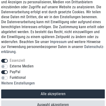
und Anzeigen zu personalisieren, Medien von Drittanbietern
einzubinden oder Zugriffe auf unsere Website zu analysieren. Die
Zustellung am nächsten Werktag
Datenverarbeitung erfolgt erst durch gesetzte Cookies. Wir teilen
Günstiger Versand
diese Daten mit Dritten, die wir in den Einstellungen benennen.
Die Datenverarbeitung kann mit Einwilligung oder aufgrund eines
Generalüberholt mit Garantie
berechtigten Interesses erfolgen. Die Zustimmung kann erteilt oder
abgelehnt werden. Es besteht das Recht, nicht einzuwilligen und
die Einwilligung zu einem späteren Zeitpunkt zu ändern oder zu
widerrufen. Beachten Sie unser
Impressum
und weitere Hinweise
+49 8989 96160*
zur Verwendung personenbezogener Daten in unserer
Daten­schutz­
erklärung
.
shop@toptenstorage.com
Essenziell
Externe Medien
PayPal
*Sie erreichen uns zum Ortstarif von Montag bis Freitag von 9 Uhr - 18 Uhr.
Funktional
Alle Preise inkl. MwSt. und zzgl. Versand
Weitere Einstellungen
© 2018 TOP TEN Computervertrieb GmbH
Alle Rechte vorbehalten.
powered by
createyourtemplate
Alle akzeptieren
Auswahl akzeptieren