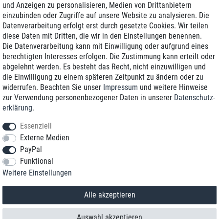
und Anzeigen zu personalisieren, Medien von Drittanbietern
einzubinden oder Zugriffe auf unsere Website zu analysieren. Die
Zustellung am nächsten Werktag
Datenverarbeitung erfolgt erst durch gesetzte Cookies. Wir teilen
Günstiger Versand
diese Daten mit Dritten, die wir in den Einstellungen benennen.
Die Datenverarbeitung kann mit Einwilligung oder aufgrund eines
Generalüberholt mit Garantie
berechtigten Interesses erfolgen. Die Zustimmung kann erteilt oder
abgelehnt werden. Es besteht das Recht, nicht einzuwilligen und
die Einwilligung zu einem späteren Zeitpunkt zu ändern oder zu
widerrufen. Beachten Sie unser
Impressum
und weitere Hinweise
+49 8989 96160*
zur Verwendung personenbezogener Daten in unserer
Daten­schutz­
erklärung
.
shop@toptenstorage.com
Essenziell
Externe Medien
PayPal
*Sie erreichen uns zum Ortstarif von Montag bis Freitag von 9 Uhr - 18 Uhr.
Funktional
Alle Preise inkl. MwSt. und zzgl. Versand
Weitere Einstellungen
© 2018 TOP TEN Computervertrieb GmbH
Alle Rechte vorbehalten.
powered by
createyourtemplate
Alle akzeptieren
Auswahl akzeptieren