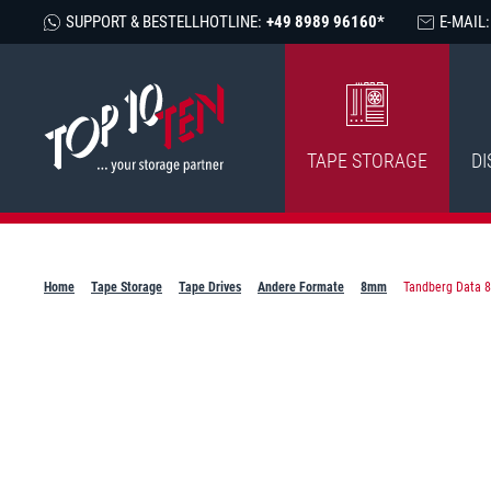
SUPPORT & BESTELLHOTLINE:
+49 8989 96160*
E-MAIL:
TAPE STORAGE
DI
Home
Tape Storage
Tape Drives
Andere Formate
8mm
Tandberg Data 8