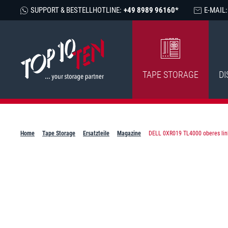
SUPPORT & BESTELLHOTLINE:
+49 8989 96160*
E-MAIL:
TAPE STORAGE
DI
Home
Tape Storage
Ersatzteile
Magazine
DELL 0XR019 TL4000 oberes link