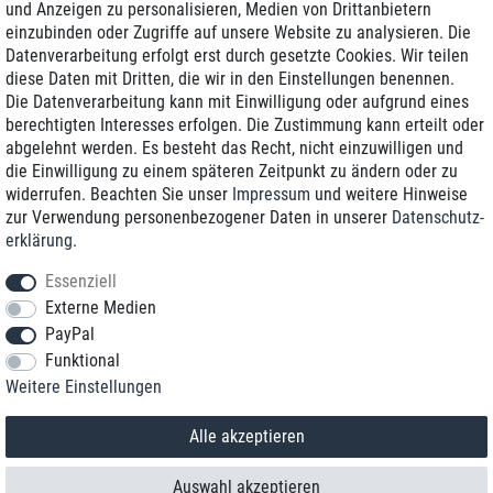
und Anzeigen zu personalisieren, Medien von Drittanbietern
einzubinden oder Zugriffe auf unsere Website zu analysieren. Die
Zustellung am nächsten Werktag
Datenverarbeitung erfolgt erst durch gesetzte Cookies. Wir teilen
Günstiger Versand
diese Daten mit Dritten, die wir in den Einstellungen benennen.
Die Datenverarbeitung kann mit Einwilligung oder aufgrund eines
Generalüberholt mit Garantie
berechtigten Interesses erfolgen. Die Zustimmung kann erteilt oder
abgelehnt werden. Es besteht das Recht, nicht einzuwilligen und
die Einwilligung zu einem späteren Zeitpunkt zu ändern oder zu
widerrufen. Beachten Sie unser
Impressum
und weitere Hinweise
+49 8989 96160*
zur Verwendung personenbezogener Daten in unserer
Daten­schutz­
erklärung
.
shop@toptenstorage.com
Essenziell
Externe Medien
PayPal
*Sie erreichen uns zum Ortstarif von Montag bis Freitag von 9 Uhr - 18 Uhr.
Funktional
Alle Preise inkl. MwSt. und zzgl. Versand
Weitere Einstellungen
© 2018 TOP TEN Computervertrieb GmbH
Alle Rechte vorbehalten.
powered by
createyourtemplate
Alle akzeptieren
Auswahl akzeptieren