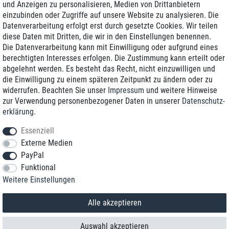
und Anzeigen zu personalisieren, Medien von Drittanbietern
einzubinden oder Zugriffe auf unsere Website zu analysieren. Die
Zustellung am nächsten Werktag
Datenverarbeitung erfolgt erst durch gesetzte Cookies. Wir teilen
Günstiger Versand
diese Daten mit Dritten, die wir in den Einstellungen benennen.
Die Datenverarbeitung kann mit Einwilligung oder aufgrund eines
Generalüberholt mit Garantie
berechtigten Interesses erfolgen. Die Zustimmung kann erteilt oder
abgelehnt werden. Es besteht das Recht, nicht einzuwilligen und
die Einwilligung zu einem späteren Zeitpunkt zu ändern oder zu
widerrufen. Beachten Sie unser
Impressum
und weitere Hinweise
+49 8989 96160*
zur Verwendung personenbezogener Daten in unserer
Daten­schutz­
erklärung
.
shop@toptenstorage.com
Essenziell
Externe Medien
PayPal
*Sie erreichen uns zum Ortstarif von Montag bis Freitag von 9 Uhr - 18 Uhr.
Funktional
Alle Preise inkl. MwSt. und zzgl. Versand
Weitere Einstellungen
© 2018 TOP TEN Computervertrieb GmbH
Alle Rechte vorbehalten.
powered by
createyourtemplate
Alle akzeptieren
Auswahl akzeptieren