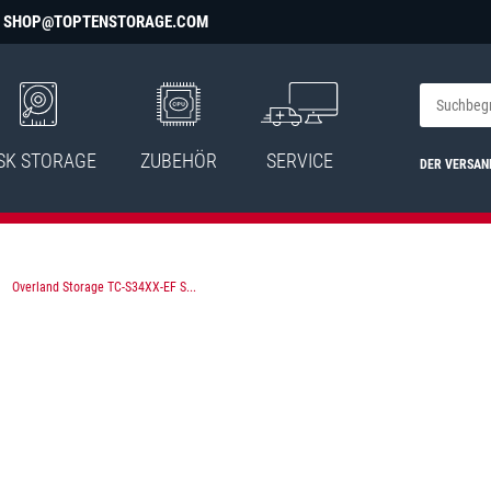
SHOP@TOPTENSTORAGE.COM
SK STORAGE
ZUBEHÖR
SERVICE
DER VERSAN
Overland Storage TC-S34XX-EF S...