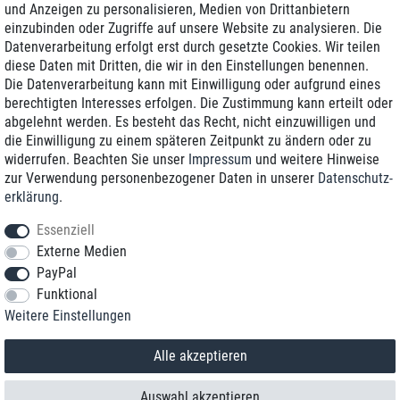
und Anzeigen zu personalisieren, Medien von Drittanbietern
einzubinden oder Zugriffe auf unsere Website zu analysieren. Die
Zustellung am nächsten Werktag
Datenverarbeitung erfolgt erst durch gesetzte Cookies. Wir teilen
Günstiger Versand
diese Daten mit Dritten, die wir in den Einstellungen benennen.
Die Datenverarbeitung kann mit Einwilligung oder aufgrund eines
Generalüberholt mit Garantie
berechtigten Interesses erfolgen. Die Zustimmung kann erteilt oder
abgelehnt werden. Es besteht das Recht, nicht einzuwilligen und
die Einwilligung zu einem späteren Zeitpunkt zu ändern oder zu
widerrufen. Beachten Sie unser
Impressum
und weitere Hinweise
+49 8989 96160*
zur Verwendung personenbezogener Daten in unserer
Daten­schutz­
erklärung
.
shop@toptenstorage.com
Essenziell
Externe Medien
PayPal
*Sie erreichen uns zum Ortstarif von Montag bis Freitag von 9 Uhr - 18 Uhr.
Funktional
Alle Preise inkl. MwSt. und zzgl. Versand
Weitere Einstellungen
© 2018 TOP TEN Computervertrieb GmbH
Alle Rechte vorbehalten.
powered by
createyourtemplate
Alle akzeptieren
Auswahl akzeptieren