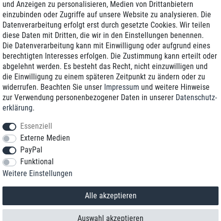
und Anzeigen zu personalisieren, Medien von Drittanbietern
einzubinden oder Zugriffe auf unsere Website zu analysieren. Die
Zustellung am nächsten Werktag
Datenverarbeitung erfolgt erst durch gesetzte Cookies. Wir teilen
Günstiger Versand
diese Daten mit Dritten, die wir in den Einstellungen benennen.
Die Datenverarbeitung kann mit Einwilligung oder aufgrund eines
Generalüberholt mit Garantie
berechtigten Interesses erfolgen. Die Zustimmung kann erteilt oder
abgelehnt werden. Es besteht das Recht, nicht einzuwilligen und
die Einwilligung zu einem späteren Zeitpunkt zu ändern oder zu
widerrufen. Beachten Sie unser
Impressum
und weitere Hinweise
+49 8989 96160*
zur Verwendung personenbezogener Daten in unserer
Daten­schutz­
erklärung
.
shop@toptenstorage.com
Essenziell
Externe Medien
PayPal
*Sie erreichen uns zum Ortstarif von Montag bis Freitag von 9 Uhr - 18 Uhr.
Funktional
Alle Preise inkl. MwSt. und zzgl. Versand
Weitere Einstellungen
© 2018 TOP TEN Computervertrieb GmbH
Alle Rechte vorbehalten.
powered by
createyourtemplate
Alle akzeptieren
Auswahl akzeptieren