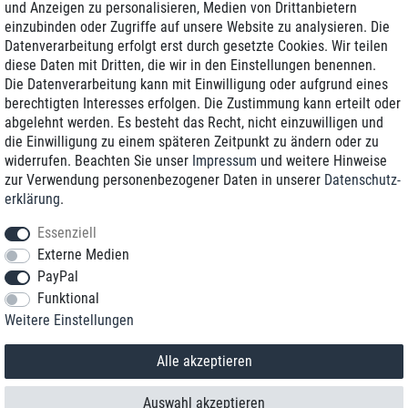
und Anzeigen zu personalisieren, Medien von Drittanbietern
einzubinden oder Zugriffe auf unsere Website zu analysieren. Die
Zustellung am nächsten Werktag
Datenverarbeitung erfolgt erst durch gesetzte Cookies. Wir teilen
Günstiger Versand
diese Daten mit Dritten, die wir in den Einstellungen benennen.
Die Datenverarbeitung kann mit Einwilligung oder aufgrund eines
Generalüberholt mit Garantie
berechtigten Interesses erfolgen. Die Zustimmung kann erteilt oder
abgelehnt werden. Es besteht das Recht, nicht einzuwilligen und
die Einwilligung zu einem späteren Zeitpunkt zu ändern oder zu
widerrufen. Beachten Sie unser
Impressum
und weitere Hinweise
+49 8989 96160*
zur Verwendung personenbezogener Daten in unserer
Daten­schutz­
erklärung
.
shop@toptenstorage.com
Essenziell
Externe Medien
PayPal
*Sie erreichen uns zum Ortstarif von Montag bis Freitag von 9 Uhr - 18 Uhr.
Funktional
Alle Preise inkl. MwSt. und zzgl. Versand
Weitere Einstellungen
© 2018 TOP TEN Computervertrieb GmbH
Alle Rechte vorbehalten.
powered by
createyourtemplate
Alle akzeptieren
Auswahl akzeptieren