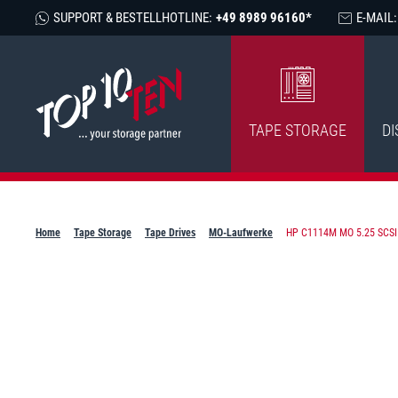
SUPPORT & BESTELLHOTLINE:
+49 8989 96160*
E-MAIL:
TAPE STORAGE
DI
Home
Tape Storage
Tape Drives
MO-Laufwerke
HP C1114M MO 5.25 SCSI 