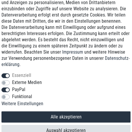
und Anzeigen zu personalisieren, Medien von Drittanbietern
einzubinden oder Zugriffe auf unsere Website zu analysieren. Die
Zustellung am nächsten Werktag
Datenverarbeitung erfolgt erst durch gesetzte Cookies. Wir teilen
Günstiger Versand
diese Daten mit Dritten, die wir in den Einstellungen benennen.
Die Datenverarbeitung kann mit Einwilligung oder aufgrund eines
Generalüberholt mit Garantie
berechtigten Interesses erfolgen. Die Zustimmung kann erteilt oder
abgelehnt werden. Es besteht das Recht, nicht einzuwilligen und
die Einwilligung zu einem späteren Zeitpunkt zu ändern oder zu
widerrufen. Beachten Sie unser
Impressum
und weitere Hinweise
+49 8989 96160*
zur Verwendung personenbezogener Daten in unserer
Daten­schutz­
erklärung
.
shop@toptenstorage.com
Essenziell
Externe Medien
PayPal
*Sie erreichen uns zum Ortstarif von Montag bis Freitag von 9 Uhr - 18 Uhr.
Funktional
Alle Preise inkl. MwSt. und zzgl. Versand
Weitere Einstellungen
© 2018 TOP TEN Computervertrieb GmbH
Alle Rechte vorbehalten.
powered by
createyourtemplate
Alle akzeptieren
Auswahl akzeptieren