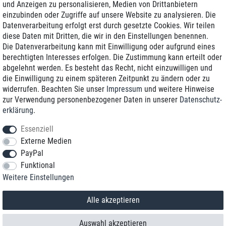
und Anzeigen zu personalisieren, Medien von Drittanbietern
einzubinden oder Zugriffe auf unsere Website zu analysieren. Die
Zustellung am nächsten Werktag
Datenverarbeitung erfolgt erst durch gesetzte Cookies. Wir teilen
Günstiger Versand
diese Daten mit Dritten, die wir in den Einstellungen benennen.
Die Datenverarbeitung kann mit Einwilligung oder aufgrund eines
Generalüberholt mit Garantie
berechtigten Interesses erfolgen. Die Zustimmung kann erteilt oder
abgelehnt werden. Es besteht das Recht, nicht einzuwilligen und
die Einwilligung zu einem späteren Zeitpunkt zu ändern oder zu
widerrufen. Beachten Sie unser
Impressum
und weitere Hinweise
+49 8989 96160*
zur Verwendung personenbezogener Daten in unserer
Daten­schutz­
erklärung
.
shop@toptenstorage.com
Essenziell
Externe Medien
PayPal
*Sie erreichen uns zum Ortstarif von Montag bis Freitag von 9 Uhr - 18 Uhr.
Funktional
Alle Preise inkl. MwSt. und zzgl. Versand
Weitere Einstellungen
© 2018 TOP TEN Computervertrieb GmbH
Alle Rechte vorbehalten.
powered by
createyourtemplate
Alle akzeptieren
Auswahl akzeptieren