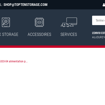
L:
SHOP@TOPTENSTORAGE.COM
L'ENVOI E
K STORAGE
ACCESSOIRES
SERVICES
AUJOURD'
333-04 alimentation p...