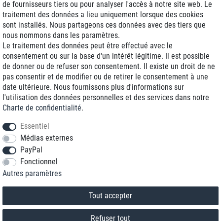
de fournisseurs tiers ou pour analyser l'accès à notre site web. Le
traitement des données a lieu uniquement lorsque des cookies
Livraison J+1
sont installés. Nous partageons ces données avec des tiers que
Frais d'expédition réduits
nous nommons dans les paramètres.
Le traitement des données peut être effectué avec le
Reconditionnée avec garantie
consentement ou sur la base d'un intérêt légitime. Il est possible
de donner ou de refuser son consentement. Il existe un droit de ne
pas consentir et de modifier ou de retirer le consentement à une
date ultérieure. Nous fournissons plus d'informations sur
+33 1 70 99 07 94 *
l'utilisation des données personnelles et des services dans notre
Charte de confidentialité
.
shop@toptenstorage.com
Essentiel
Médias externes
PayPal
* Vous pouvez nous joindre aux tarifs locaux du lundi au vendredi de 9h à 18h.
Fonctionnel
Tous les prix incluent la TVA et la livraison
Autres paramètres
© 2018 TOP TEN Computervertrieb GmbH
Tous droits réservés.
powered by
createyourtemplate
Tout accepter
Refuser tout