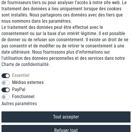
de fournisseurs tiers ou pour analyser l'accès à notre site web. Le
traitement des données a lieu uniquement lorsque des cookies
Livraison J+1
sont installés. Nous partageons ces données avec des tiers que
Frais d'expédition réduits
nous nommons dans les paramètres.
Le traitement des données peut être effectué avec le
Reconditionnée avec garantie
consentement ou sur la base d'un intérêt légitime. Il est possible
de donner ou de refuser son consentement. Il existe un droit de ne
pas consentir et de modifier ou de retirer le consentement à une
date ultérieure. Nous fournissons plus d'informations sur
+33 1 70 99 07 94 *
l'utilisation des données personnelles et des services dans notre
Charte de confidentialité
.
shop@toptenstorage.com
Essentiel
Médias externes
PayPal
* Vous pouvez nous joindre aux tarifs locaux du lundi au vendredi de 9h à 18h.
Fonctionnel
Tous les prix incluent la TVA et la livraison
Autres paramètres
© 2018 TOP TEN Computervertrieb GmbH
Tous droits réservés.
powered by
createyourtemplate
Tout accepter
Refuser tout