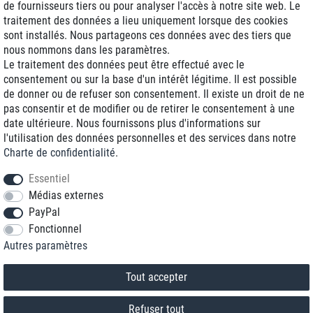
de fournisseurs tiers ou pour analyser l'accès à notre site web. Le
traitement des données a lieu uniquement lorsque des cookies
Livraison J+1
sont installés. Nous partageons ces données avec des tiers que
Frais d'expédition réduits
nous nommons dans les paramètres.
Le traitement des données peut être effectué avec le
Reconditionnée avec garantie
consentement ou sur la base d'un intérêt légitime. Il est possible
de donner ou de refuser son consentement. Il existe un droit de ne
pas consentir et de modifier ou de retirer le consentement à une
date ultérieure. Nous fournissons plus d'informations sur
+33 1 70 99 07 94 *
l'utilisation des données personnelles et des services dans notre
Charte de confidentialité
.
shop@toptenstorage.com
Essentiel
Médias externes
PayPal
* Vous pouvez nous joindre aux tarifs locaux du lundi au vendredi de 9h à 18h.
Fonctionnel
Tous les prix incluent la TVA et la livraison
Autres paramètres
© 2018 TOP TEN Computervertrieb GmbH
Tous droits réservés.
powered by
createyourtemplate
Tout accepter
Refuser tout